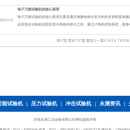
电子万能试验机的核心原理
电子万能试验机的核心原理主要是通过测量物体在受力时的变形程度来确定
2025-3-31
品安装在试验机的固定部分和移动部分之间。通过计算机控制系统，使移
共17页 页次:7/17页
首页
上一页
2
3
4
5
6
7
8
9
10
万能试验机
|
压力试验机
|
冲击试验机
|
永测资讯
|
济南永测工业设备有限公司网站版权所有
务电话：0531－85985046 传真：0531－58815008 QQ：1694074228 微信号：130660058