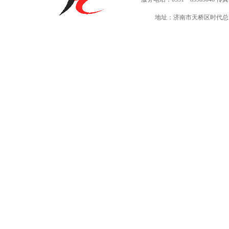
地址：济南市天桥区时代总