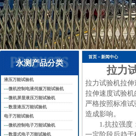
首页－新闻中心
永测产品分类
拉力
液压万能试验机
拉力试验机拉伸
---
微机控制电液伺服万能试验机
拉伸速度试验机
---
微机屏显液压万能试验机
严格按照标准试
---
数显液压万能试验机
造成影响。
电子万能试验机
1.抗拉强度：
---
微机控制电子万能试验机
一定阶段后趋于
---
数显式电子万能试验机