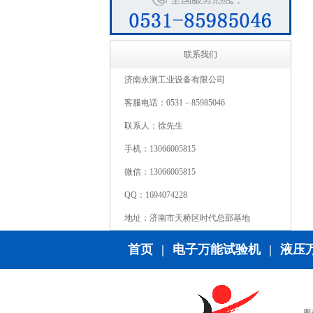
联系我们
济南永测工业设备有限公司
客服电话：0531－85985046
联系人：徐先生
手机：13066005815
微信：13066005815
QQ：1694074228
地址：济南市天桥区时代总部基地
首页
|
电子万能试验机
|
液压
服