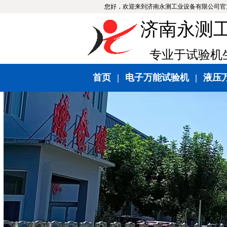
您好，欢迎来到济南永测工业设备有限公司官
济南永测
专业于试验机生
首页
|
电子万能试验机
|
液压