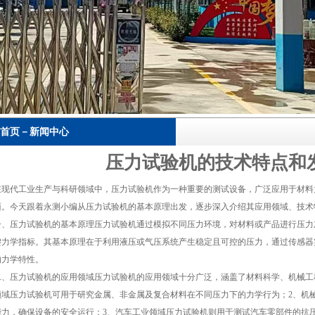
首页－新闻中心
压力试验机的技术特点和
在现代工业生产与科研领域中，
压力试验机
作为一种重要的测试设备，广泛应用于材料
面。今天跟着永测小编从压力试验机的基本原理出发，逐步深入介绍其应用领域、技术
一、压力试验机的基本原理压力试验机通过模拟不同压力环境，对材料或产品进行压力
键力学指标。其基本原理在于利用液压或气压系统产生稳定且可控的压力，通过传感器
的力学特性。
二、压力试验机的应用领域压力试验机的应用领域十分广泛，涵盖了材料科学、机械工
领域压力试验机可用于研究金属、非金属及复合材料在不同压力下的力学行为；2、机
能力，确保设备的安全运行；3、汽车工业领域压力试验机则用于测试汽车零部件的抗