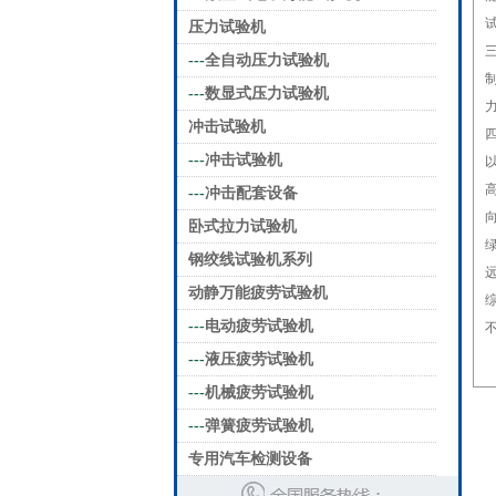
压力试验机
---
全自动压力试验机
---
数显式压力试验机
冲击试验机
---
冲击试验机
---
冲击配套设备
卧式拉力试验机
钢绞线试验机系列
动静万能疲劳试验机
---
电动疲劳试验机
---
液压疲劳试验机
---
机械疲劳试验机
---
弹簧疲劳试验机
专用汽车检测设备