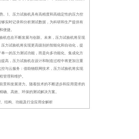
势。1、压力试验机具有高精度和高稳定性的压力控
能够实时记录和分析测试数据，为科研和生产提供有
和便捷。
验机也在不断发展与创新。未来，压力试验机将呈现
，压力试验机将实现更高级别的智能化和自动化，提
于单一的压力测试功能，而是向多功能化、集成化方
的提高，压力试验机在设计和制造过程中将更加注重
监控与云服务：借助物联网技术，压力试验机将实现
程管理和维护。
前景和发展潜力。随着技术的不断进步和应用需求的
精确、高效、环保的测试解决方案。
理、结构、功能及行业应用全解析