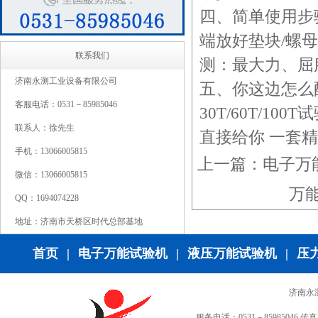
四、简单使用步
端放好垫块/螺
联系我们
测：最大力、屈
济南永测工业设备有限公司
五、你这边怎么配
客服电话：0531－85985046
30T/60T/1
联系人：徐先生
直接给你 一套
手机：13066005815
上一篇：
电子万
微信：13066005815
万
QQ：1694074228
地址：济南市天桥区时代总部基地
首页
|
电子万能试验机
|
液压万能试验机
|
压
济南永
服务电话：0531－85985046 传真：0