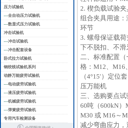
压力试验机
2. 楔负载试验夹具
---
全自动压力试验机
组合夹具用途：
---
数显式压力试验机
环节
冲击试验机
3. 螺母保证载
---
冲击试验机
下不脱扣、不滑
---
冲击配套设备
二、标准配置（
卧式拉力试验机
格：M12、M16
钢绞线试验机系列
（4°15′）定位套
动静万能疲劳试验机
---
电动疲劳试验机
压万能机
---
液压疲劳试验机
三、选购要点试验机
---
机械疲劳试验机
60吨（600kN）
---
弹簧疲劳试验机
M30 或 M16～M
专用汽车检测设备
减少弯曲应力，